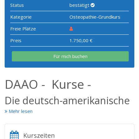
Status
bestätigt
Kategorie
Osteopathie-Grundkurs
Freie Plätze
Preis
1.750,00 €
Für mich buchen
DAAO - Kurse -
Die deutsch-amerikanische
Akademie für Osteopathie
Mehr lesen
fördert seit 2001 die Anwendung osteopathischer
Kurszeiten
Behandlungstechniken durch Ärzte im deutschsprachigen