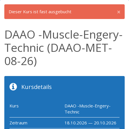
×
Dieser Kurs ist fast ausgebucht
DAAO -Muscle-Engery-
Technic (DAAO-MET-
08-26)
Kursdetails
Kurs
DAAO -Muscle-Engery-
Technic
Zeitraum
18.10.2026 — 20.10.2026